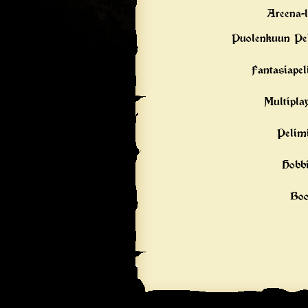
Areena-l
Puolenkuun Pe
Fantasiapel
Multipla
Pelim
Hobbi
Bo